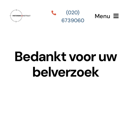
Ga
(020)
naar
Menu
6739060
inhoud
Home
Bedankt voor uw
Diensten
belverzoek
Tarieven
Werkwijze
Over ons
Blog