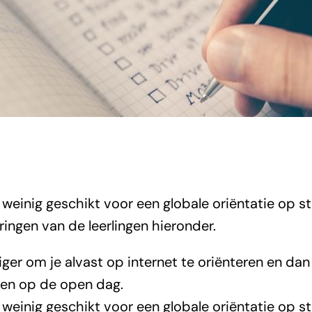
weinig geschikt voor een globale oriëntatie op st
aringen van de leerlingen hieronder.
iger om je alvast op internet te oriënteren en dan
ar de open dag en dan zetten de docenten hun b
elpen mij niet verder met mijn studiekeuze, wan
len op de open dag.
en vaak een veel te mooi beeld en ze laten allee
weinig geschikt voor een globale oriëntatie op st