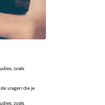
udies, zoals
 de vragen die je
este beentje
t dan vind ik
n studenten
udies, zoals