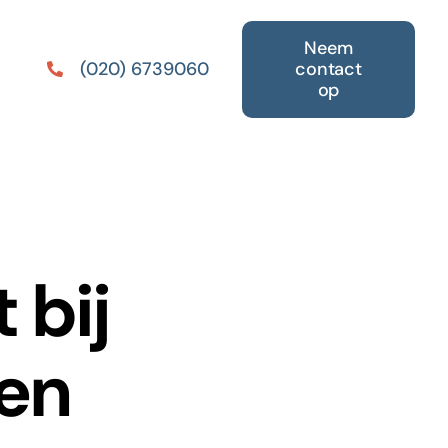
Neem
contact
(020) 6739060
op
 bij
gen