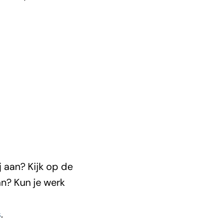
n
j aan? Kijk op de
n? Kun je werk
s
.