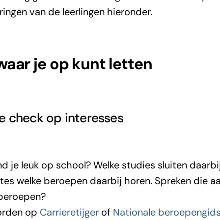
ositief zijn. Dus heb je daar eigenlijk niet veel aa
aringen van de leerlingen hieronder.
wo
avo
 waar je op kunt letten
e check op interesses
d je leuk op school? Welke studies sluiten daarbi
tes welke beroepen daarbij horen. Spreken die aa
 beroepen?
oorden op
Carrieretijger
of
Nationale beroepengid