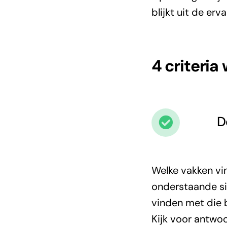
spreken die p
blijkt uit de erv
Julia
,
5 v
Joris
,
5 H
4 criteria
D
Welke vakken vin
onderstaande si
vinden met die
Kijk voor antw