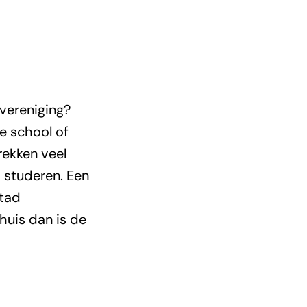
nvereniging?
e school of
rekken veel
d studeren. Een
stad
thuis dan is de