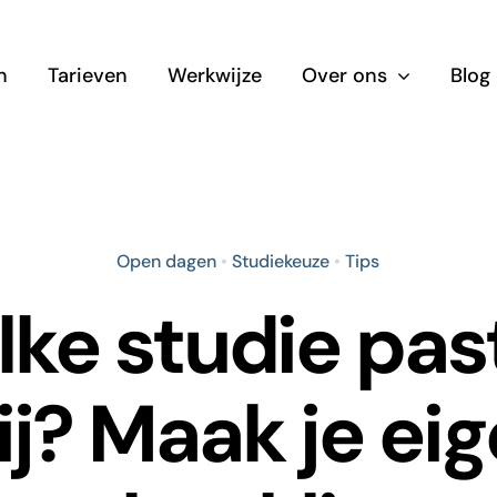
n
Tarieven
Werkwijze
Over ons
Blog
Open dagen
•
Studiekeuze
•
Tips
ke studie past
j? Maak je ei