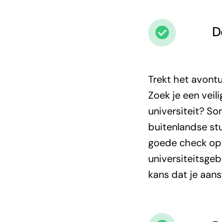
D
Trekt het avontu
Zoek je een veil
universiteit? So
buitenlandse stu
goede check op d
universiteitsgeb
kans dat je aansl