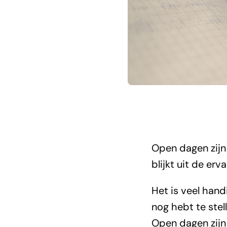
Open dagen zijn 
blijkt uit de erv
Het is veel hand
Dan ga je na
Open dagen h
nog hebt te stel
voor. Ze gev
alles wel leuk
Open dagen zijn 