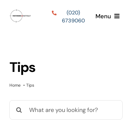
Ga
(020)
naar
Menu
6739060
inhoud
Home
Diensten
Tips
Tarieven
Home
Tips
Werkwijze
Zoeken
Over ons
naar:
Blog